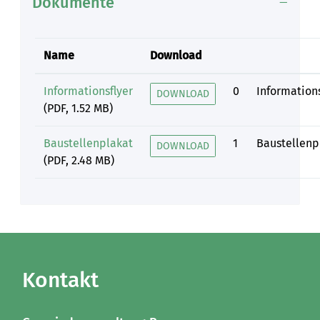
Dokumente
Name
Download
Informationsflyer
0
Informations
DOWNLOAD
(PDF, 1.52 MB)
Baustellenplakat
1
Baustellenp
DOWNLOAD
(PDF, 2.48 MB)
Kontakt